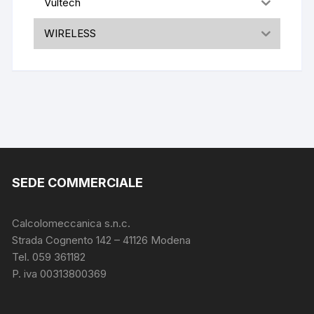
Vultech
WIRELESS
SEDE COMMERCIALE
Calcolomeccanica s.n.c.
Strada Cognento 142
– 41126 Modena
Tel. 059 361182
P. iva 00313800369