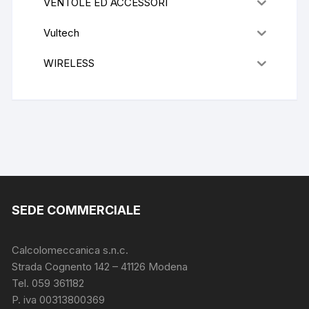
VENTOLE ED ACCESSORI
Vultech
WIRELESS
SEDE COMMERCIALE
Calcolomeccanica s.n.c.
Strada Cognento 142
– 41126 Modena
Tel. 059 361182
P. iva 00313800369