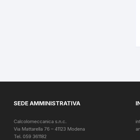
SEDE AMMINISTRATIVA
I
Calcolomeccanica s.n.c.
i
Via Mattarella 76 – 41123 Modena
a
Tel. 059 361182