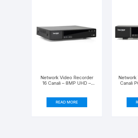
Creazione siti web
Network Video Recorder
Network 
16 Canali – 8MP UHD –
Canali 
H265
READ MORE