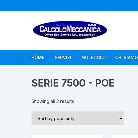
Vai
al
contenuto
HOME
SERVIZI
NOLEGGIO
CHI SIAMO
Assistenza Computer
SERIE 7500 - POE
Assistenza Fotocopiatori
Showing all 3 results
Assistenza Misuratori Fiscali
Assistenza Telecamere
Droni – Videoispezioni