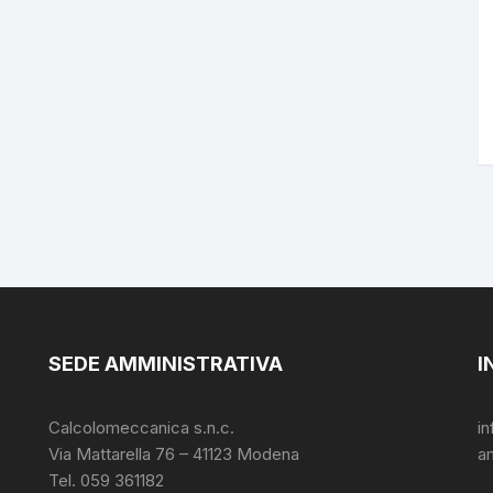
SEDE AMMINISTRATIVA
I
Calcolomeccanica s.n.c.
i
Via Mattarella 76 – 41123 Modena
a
Tel. 059 361182