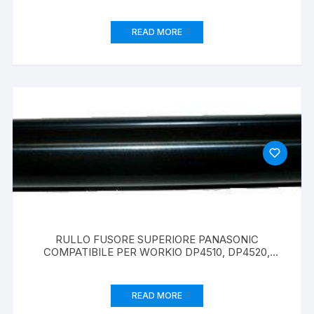
615,618,618D
READ MORE
RULLO FUSORE SUPERIORE PANASONIC
COMPATIBILE PER WORKIO DP4510, DP4520,
DP6010, DP6020,8045,8060
READ MORE