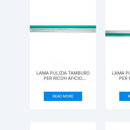
Creazione siti web
LAMA PULIZIA TAMBURO
LAMA P
PER RICOH AFICIO
PER 
2035/2045
READ MORE