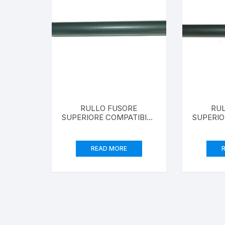
RULLO FUSORE
RU
SUPERIORE COMPATIBILE
SUPERIO
PER USO IN RICOH AFICIO
PER USO IN RICOH 
1013,1515
2015
READ MORE