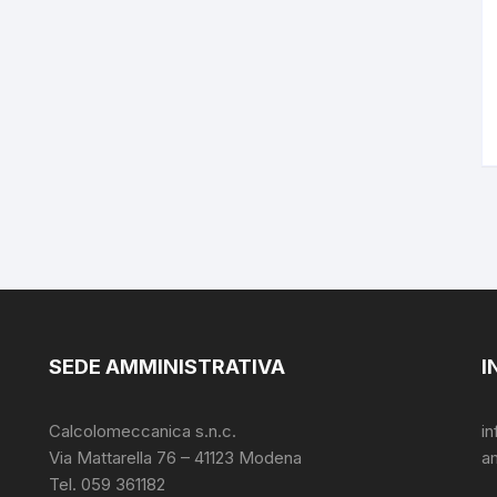
SEDE AMMINISTRATIVA
I
Calcolomeccanica s.n.c.
i
Via Mattarella 76 – 41123 Modena
a
Tel. 059 361182