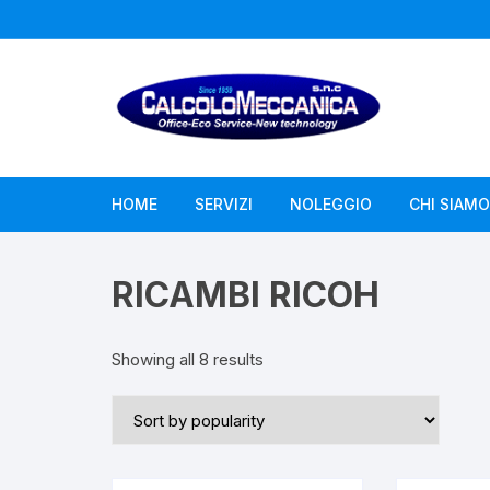
Vai
al
contenuto
HOME
SERVIZI
NOLEGGIO
CHI SIAMO
Assistenza Computer
RICAMBI RICOH
Assistenza Fotocopiatori
Showing all 8 results
Assistenza Misuratori Fiscali
Assistenza Telecamere
Droni – Videoispezioni