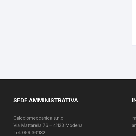
SEDE AMMINISTRATIVA
I
Calcolomeccanica s.n.c.
i
Via Mattarella 76 – 41123 Modena
a
Tel. 059 361182