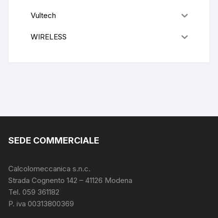
Vultech
WIRELESS
SEDE COMMERCIALE
Calcolomeccanica s.n.c.
Strada Cognento 142
– 41126 Modena
Tel. 059 361182
P. iva 00313800369