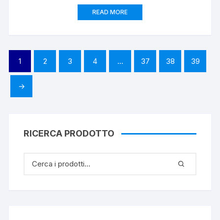
READ MORE
1
2
3
4
…
37
38
39
→
RICERCA PRODOTTO