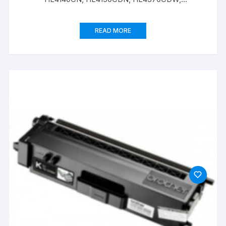
DCP9055CDN, MFC9460CDN TN325Y GIALLO 3500
PAGINE
READ MORE