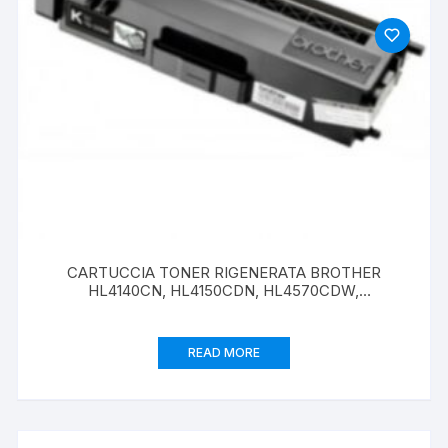
CARTUCCIA TONER RIGENERATA BROTHER
HL4140CN, HL4150CDN, HL4570CDW,
DCP9055CDN, MFC9460CDN TN325C CIANO 3500
PAGINE
READ MORE