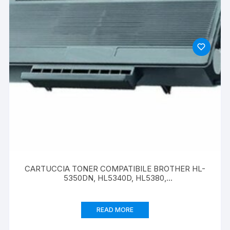
CARTUCCIA TONER COMPATIBILE BROTHER HL-
5350DN, HL5340D, HL5380,
MFC8880,8370,8380,8890, PAG 8000 NERO TN-
3280
READ MORE