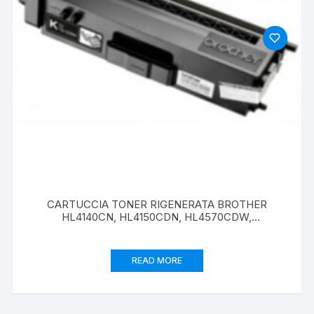
CARTUCCIA TONER RIGENERATA BROTHER
HL4140CN, HL4150CDN, HL4570CDW,
DCP9055CDN, MFC9460CDN TN325 BK 4000
PAGINE
READ MORE