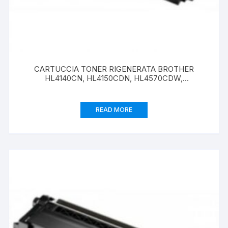
CARTUCCIA TONER RIGENERATA BROTHER
HL4140CN, HL4150CDN, HL4570CDW,
DCP9055CDN, MFC9460CDN TN325M MAGENTA
3500 PAGINE
READ MORE