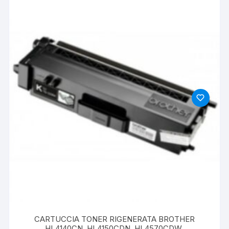
CARTUCCIA TONER RIGENERATA BROTHER
HL4140CN, HL4150CDN, HL4570CDW,