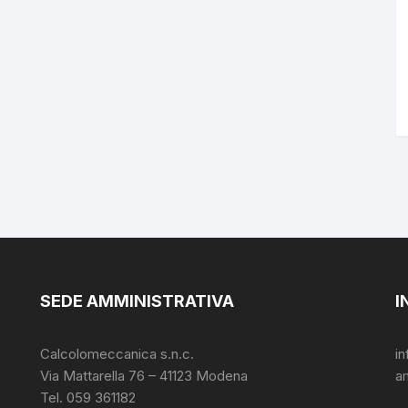
SEDE AMMINISTRATIVA
I
Calcolomeccanica s.n.c.
i
Via Mattarella 76 – 41123 Modena
a
Tel. 059 361182