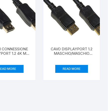
I CONNESSIONE
CAVO DISPLAYPORT 1.2
PORT 1.2 4K MT
MASCHIO/MASCHIO
1,8
ATTIVO 4K60HZ
BIIREZIONALE CON
FUNZIONE MST MT 15
READ MORE
READ MORE