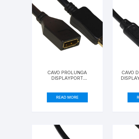
CAVO PROLUNGA
CAVO D
DISPLAYPORT
DISPLAY
MASCHIO/FEMMINA
CONTATTI DORATI
4K60HZ 21,6GBS MT 1
READ MORE