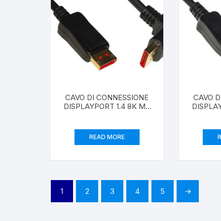
CAVO DI CONNESSIONE
CAVO D
DISPLAYPORT 1.4 8K MT
DISPLAY
1,8 CONNETTORE
ANGOLATO A 90°
READ MORE
1
2
3
4
5
→