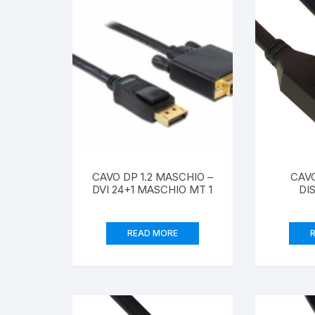
Creazione siti web
CAVO DP 1.2 MASCHIO –
CAV
DVI 24+1 MASCHIO MT 1
DI
MASC
CONT
4K60HZ
READ MORE