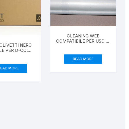
CLEANING WEB
COMPATIBILE PER USO IN
OLIVETTI NERO
CANON IR 6020, 7200,
LE PER D-COLOR
8500 IR550, 600, 5000,
MF 3000
6000
READ MORE
READ MORE