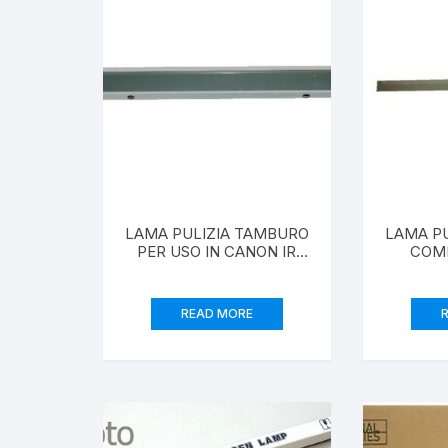
LAMA PULIZIA TAMBURO
LAMA P
PER USO IN CANON IR
COMP
1210, 1230, 1310, 1370 F
CANON 
READ MORE