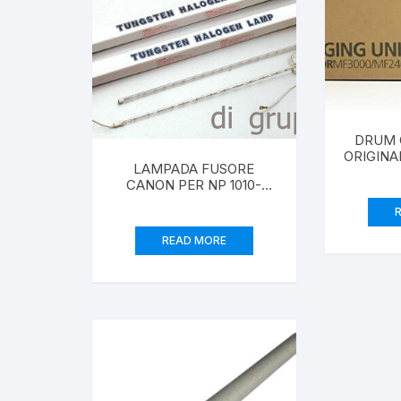
DRUM 
ORIGINA
LAMPADA FUSORE
CANON PER NP 1010-
1020-PC-6-7-8-11-6010-
OLIVETTI C/7025 220V-
850W
READ MORE