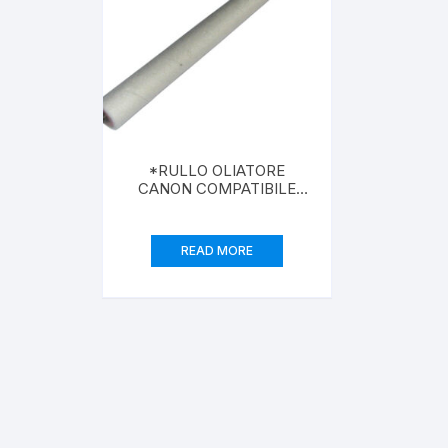
*RULLO OLIATORE
CANON COMPATIBILE
PER NP 1015 1215 2010
6317/OLIVETTI C/7039,
8015 ECC.
READ MORE