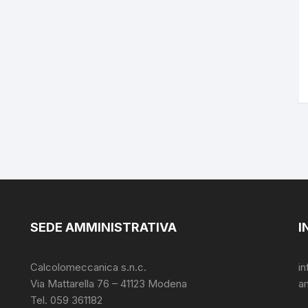
SEDE AMMINISTRATIVA
I
Calcolomeccanica s.n.c.
i
Via Mattarella 76 – 41123 Modena
a
Tel. 059 361182