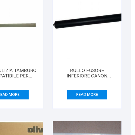
ULIZIA TAMBURO
RULLO FUSORE
ATIBILE PER
INFERIORE CANON
IR5570, IR6570
COMPATIBILE PER IR1018,
IR1019J, IR1022IF, IR1023IF
READ MORE
READ MORE