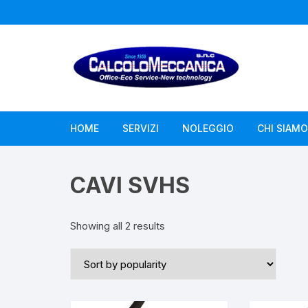
Vai
al
contenuto
HOME
SERVIZI
NOLEGGIO
CHI SIAMO
Assistenza Computer
CAVI SVHS
Assistenza Fotocopiatori
Showing all 2 results
Assistenza Misuratori Fiscali
Assistenza Telecamere
Droni – Videoispezioni