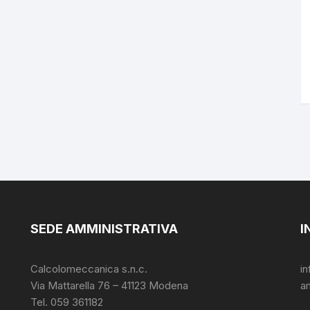
SEDE AMMINISTRATIVA
I
Calcolomeccanica s.n.c.
i
Via Mattarella 76 – 41123 Modena
a
Tel. 059 361182