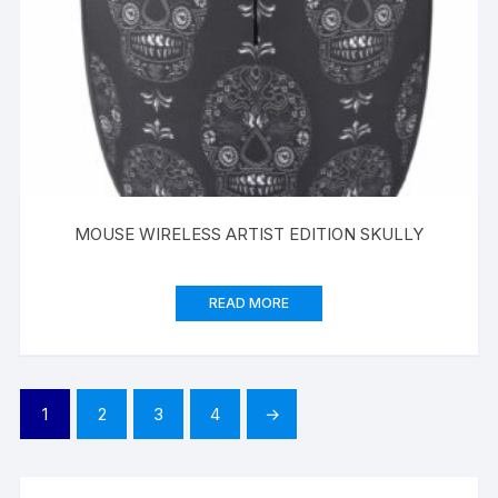
MOUSE WIRELESS ARTIST EDITION SKULLY
READ MORE
1
2
3
4
→