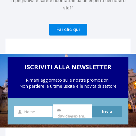
impegnativa e sarete ricontattati da un esperto del nostro
staff
Fai clic qui
ISCRIVITI ALLA NEWSLETTER
Rimani aggiornato sulle nostre promozioni.
Non perdere le ultime uscite e le novità di settore
Invia
Nome
Nome
La
davide@example.com
tua
e-