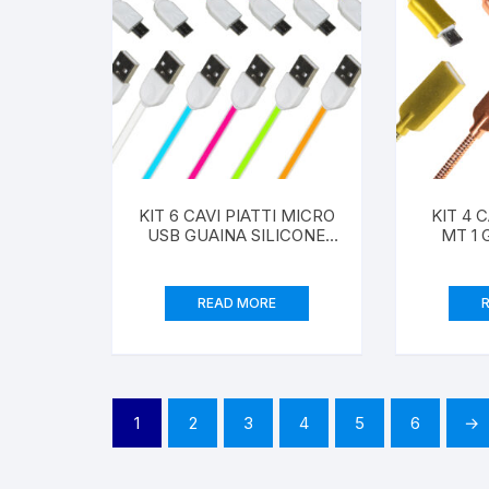
KIT 6 CAVI PIATTI MICRO
KIT 4 
USB GUAINA SILICONE
MT 1 
MT 1 COLORI NERO,
ALLUM
BIANCO, BLU, ROSA,
AMPER
VERDE, ARANCIONE
SCHE
READ MORE
ORO,
1
2
3
4
5
6
→