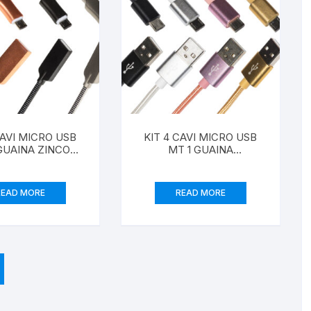
CAVI MICRO USB
KIT 4 CAVI MICRO USB
GUAINA ZINCO
MT 1 GUAINA
INIO FINO A 2
INTRECCIATA NYLON
E CONNETTORE
FINO A 2 AMPERE
RMATO COLORI
COLORE BIANCO, NERO,
READ MORE
READ MORE
 NERO, ROSA,
ROSA, ORO
ARGENTO