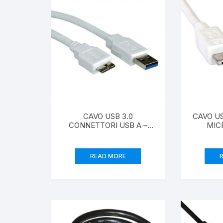
CAVO USB 3.0
CAVO US
CONNETTORI USB A –
MIC
MICRO USB “B” MT. 0,8
COL
COLORE BIANCO
READ MORE