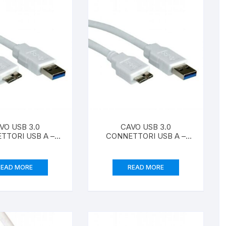
VO USB 3.0
CAVO USB 3.0
TTORI USB A –
CONNETTORI USB A –
 USB “B” MT. 3
MICRO USB “B” MT. 1,8
ORE BIANCO
COLORE BIANCO
READ MORE
READ MORE