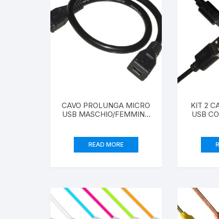
CAVO PROLUNGA MICRO
KIT 2 C
USB MASCHIO/FEMMINA
USB C
CM 30
REVERSIBILI MT 
2 AM
BI
READ MORE