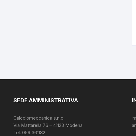
SEDE AMMINISTRATIVA
I
Calcolomeccanica s.n.c.
i
Via Mattarella 76 – 41123 Modena
a
Tel. 059 361182