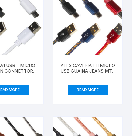
AVI USB – MICRO
KIT 3 CAVI PIATTI MICRO
ON CONNETTORI
USB GUAINA JEANS MT 1
1 FINO A
FINO A 2 AMPERE COLORI
PERE COLORI
ROSSO, NERO, BLU
ANCO, NERO
DENIM
READ MORE
READ MORE