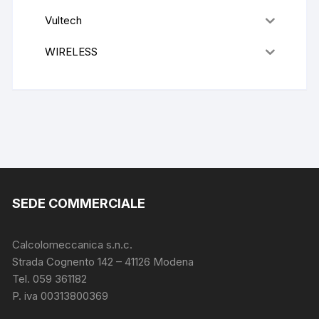
Vultech
WIRELESS
SEDE COMMERCIALE
Calcolomeccanica s.n.c.
Strada Cognento 142
– 41126 Modena
Tel. 059 361182
P. iva 00313800369