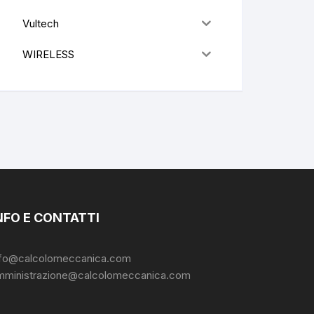
Vultech
WIRELESS
NFO E CONTATTI
nfo@calcolomeccanica.com
mministrazione@calcolomeccanica.com