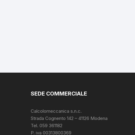
SEDE COMMERCIALE
Calcolomeccanica s.n.c.
Strada Cognento 142
– 41126 Modena
Tel. 059 361182
P. iva 00313800369