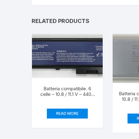
RELATED PRODUCTS
Batteria compatibile. 6
Batteria 
celle – 10.8 / 11.1 V – 4400
10.8 / 1
mAh – 48 Wh – colore
Wh c
NERO – peso 320 grammi
dimen
circa – dimensioni
READ MORE
STANDARD.