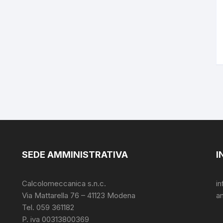
SEDE AMMINISTRATIVA
I
Calcolomeccanica s.n.c.
i
Via Mattarella 76 – 41123 Modena
a
Tel. 059 361182
P. iva 00313800369