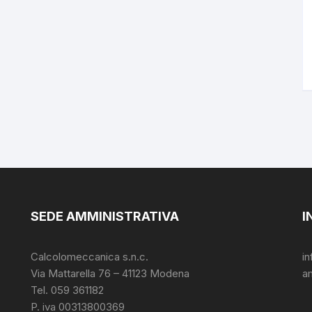
SEDE AMMINISTRATIVA
I
Calcolomeccanica s.n.c.
i
Via Mattarella 76 – 41123 Modena
a
Tel. 059 361182
P. iva 00313800369