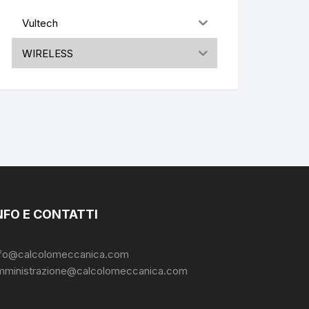
Vultech
WIRELESS
NFO E CONTATTI
nfo@calcolomeccanica.com
mministrazione@calcolomeccanica.com