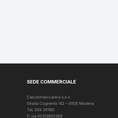
SEDE COMMERCIALE
Calcolomeccanica s.n.c.
Strada Cognento 142
– 41126 Modena
Tel. 059 361182
P. iva 00313800369