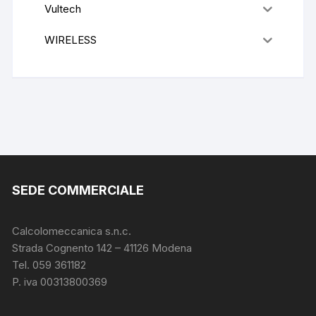
Vultech
WIRELESS
SEDE COMMERCIALE
Calcolomeccanica s.n.c.
Strada Cognento 142
– 41126 Modena
Tel. 059 361182
P. iva 00313800369