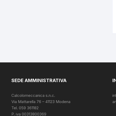
SEDE AMMINISTRATIVA
I
Calcolomeccanica s.n.c.
i
Via Mattarella 76 – 41123 Modena
a
Tel. 059 361182
P. iva 00313800369