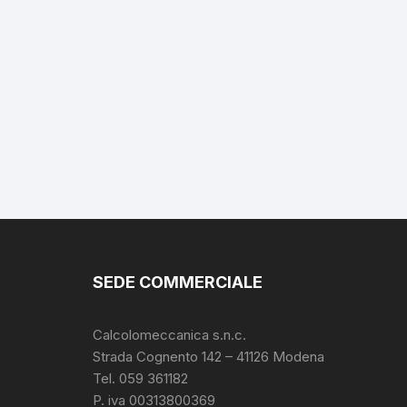
SEDE COMMERCIALE
Calcolomeccanica s.n.c.
Strada Cognento 142
– 41126 Modena
Tel. 059 361182
P. iva 00313800369