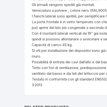
Gli armadi vengono spediti già montati.
Verniciatura a polvere , colore nero (RAL9005
I fianchi laterali sono apribili, per semplificare l
La porta frontale è in vetro temperato con chius
può aprire dal lato più congeniale a seconda de
Con 4 montanti laterali verticali da 19″ già ins
quindi si possono allontanare o avvicinare a s
Capacità di carico 45 kg.
12 viti per installazione dei dispositivi sono già 
muro.
Possibilità di entrata dei cavi dall’alto e dal ba
Tetto con fori di ventilazione, predisposizion
ventilato dal basso e dai lati del tettuccio per
Testato in conformità con gli standard EN5
3:2013