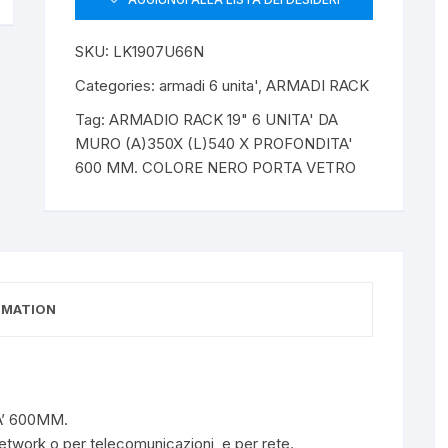
SKU:
LK1907U66N
Categories:
armadi 6 unita'
,
ARMADI RACK
Tag:
ARMADIO RACK 19" 6 UNITA' DA
MURO (A)350X (L)540 X PROFONDITA'
600 MM. COLORE NERO PORTA VETRO
RMATION
’ 600MM.
 network o per telecomunicazioni, e per rete.