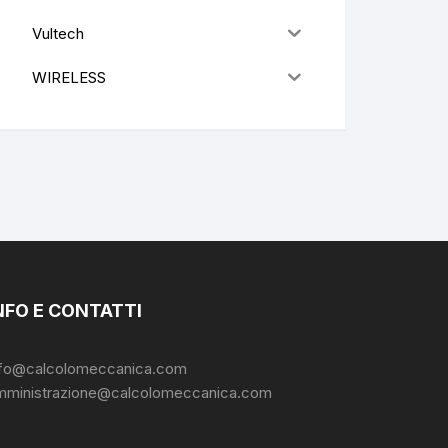
Vultech
WIRELESS
NFO E CONTATTI
nfo@calcolomeccanica.com
mministrazione@calcolomeccanica.com