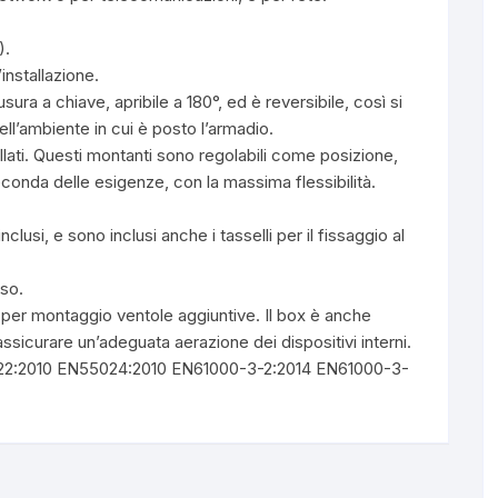
).
’installazione.
ura a chiave, apribile a 180°, ed è reversibile, così si
ll’ambiente in cui è posto l’armadio.
tallati. Questi montanti sono regolabili come posizione,
econda delle esigenze, con la massima flessibilità.
inclusi, e sono inclusi anche i tasselli per il fissaggio al
sso.
e per montaggio ventole aggiuntive. Il box è anche
 assicurare un’adeguata aerazione dei dispositivi interni.
5022:2010 EN55024:2010 EN61000-3-2:2014 EN61000-3-